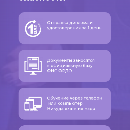
Отправка диплома и
удостоверения за 1 день
Документы заносятся
в официальную базу
ФИС ФРДО
Обучение через телефон
или компьютер.
Никуда ехать не надо